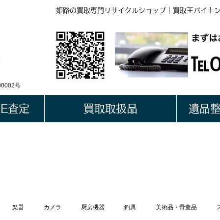
姫路の買取専門リサイクルショップ｜買取王バイキ
BUYKING
LINE QRコード
0002号
NE査定
買取取扱品
遺品
買取ブログ
楽器
カメラ
厨房機器
釣具
美術品・骨董品