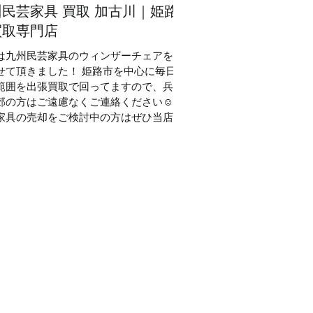
民芸家具 買取 加古川｜姫路
買取専門店
は九州民芸家具のウィンザーチェアを買
せて頂きました！ 姫路市を中心に毎日
範囲を出張買取で回ってますので、兵庫
郊の方はご遠慮なくご連絡ください☺
家具の売却をご検討中の方はぜひ当店に
談くださいませ！ 家具の買取 #民藝家
高価買取 #出張査定...