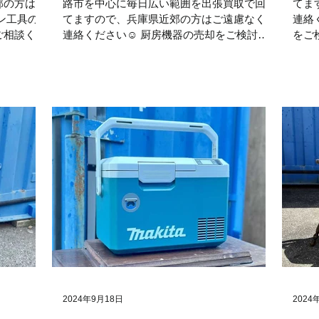
郊の方はご
路市を中心に毎日広い範囲を出張買取で回っ
てま
ン工具の
てますので、兵庫県近郊の方はご遠慮なくご
連絡
ご相談くだ
連絡ください☺ 厨房機器の売却をご検討中
をご
高価買取 #
の方はぜひ当店にご相談くださいませ！ 厨
ませ
房機器の買取 #ダイワ #高価買取...
#出張
2024年9月18日
2024