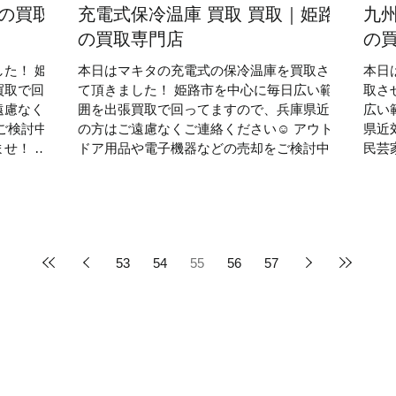
路の買取
充電式保冷温庫 買取 買取｜姫路
九州
の買取専門店
の
た！ 姫
本日はマキタの充電式の保冷温庫を買取させ
本日
買取で回っ
て頂きました！ 姫路市を中心に毎日広い範
取さ
遠慮なくご
囲を出張買取で回ってますので、兵庫県近郊
広い
ご検討中
の方はご遠慮なくご連絡ください☺ アウト
県近
せ！ 厨
ドア用品や電子機器などの売却をご検討中の
民芸
#出張査定
方はぜひ当店にご相談くださいませ！ 工具
ご相
の買取 アウトドア用品の買取...
具 #
53
54
55
56
57