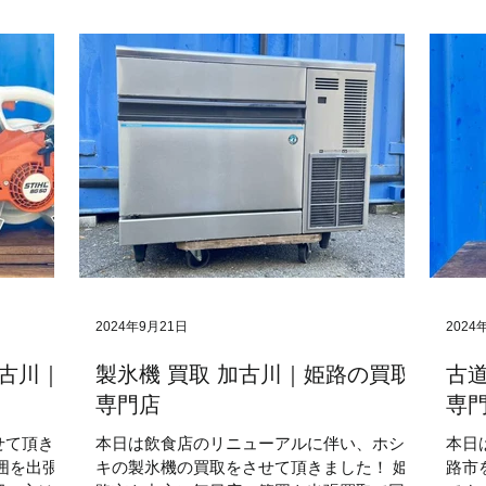
品
管楽器
音響機器
事業者向け
自転車&スポーツバイク
2024年9月21日
2024
加古川｜
製氷機 買取 加古川｜姫路の買取
古道
専門店
専
せて頂きま
本日は飲食店のリニューアルに伴い、ホシザ
本日
囲を出張
キの製氷機の買取をさせて頂きました！ 姫
路市