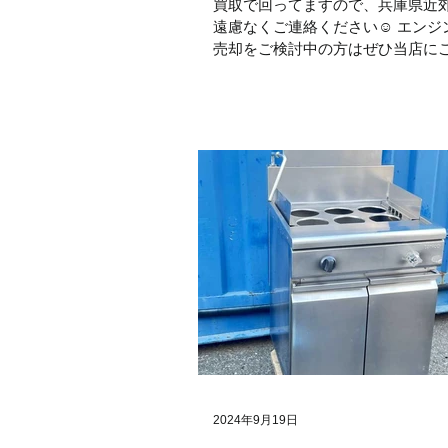
買取で回ってますので、兵庫県近
遠慮なくご連絡ください☺ エンジ
売却をご検討中の方はぜひ当店に
さいませ！ 工具の買取 #STIHL #
出張査定 #BG50...
2024年9月19日