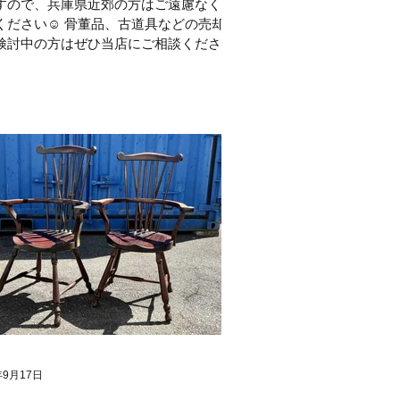
すので、兵庫県近郊の方はご遠慮なくご
ください☺ 骨董品、古道具などの売却
検討中の方はぜひ当店にご相談ください
！ 骨董品の買取 #振れ取り台 #高価買取
査定 #自転車...
年9月17日