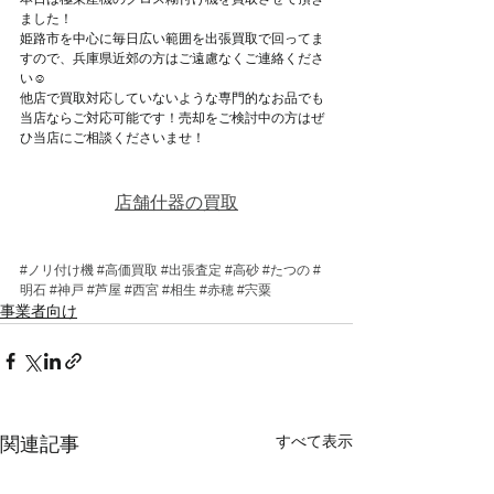
ました！
姫路市を中心に毎日広い範囲を出張買取で回ってま
すので、兵庫県近郊の方はご遠慮なくご連絡くださ
い☺
他店で買取対応していないような専門的なお品でも
当店ならご対応可能です！売却をご検討中の方はぜ
ひ当店にご相談くださいませ！
店舗什器の買取
#ノリ付け機
#高価買取
#出張査定
#高砂
#たつの
#
明石
#神戸
#芦屋
#西宮
#相生
#赤穂
#宍粟
事業者向け
すべて表示
関連記事