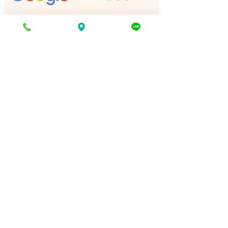
門店
電話でお問い合わせ
折り返し電話予約
豊富な買取品目一覧