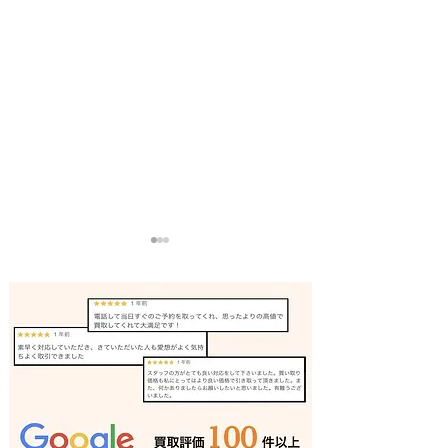
バンドソー 買取 相生市｜
リノリュームロ
姫路の買取専門店
取 加古川｜姫