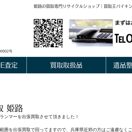
姫路の買取専門リサイクルショップ｜買取王バイキ
BUYKING
LINE QRコード
0002号
NE査定
買取取扱品
遺品
取 姫路
ランマーを出張買取させて頂きました！
範囲を出張買取で回ってますので、兵庫県近郊の方はご遠慮なく