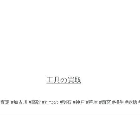
工具の買取
張査定
#加古川
#高砂
#たつの
#明石
#神戸
#芦屋
#西宮
#相生
#赤穂