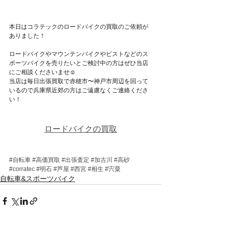
本日はコラテックのロードバイクの買取のご依頼が
ありました！
ロードバイクやマウンテンバイクやピストなどのス
ポーツバイクを売りたいとご検討中の方はぜひ当店
にご相談くださいませ☺
当店は毎日出張買取で赤穂市〜神戸市周辺を回って
いるので兵庫県近郊の方はご遠慮なくご連絡くださ
い！
ロードバイクの買取
#自転車
#高価買取
#出張査定
#加古川
#高砂
#corratec
#明石
#芦屋
#西宮
#相生
#宍粟
自転車&スポーツバイク