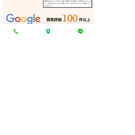
ロードバイクパーツ 出張
ロードバイクパ
買取 神戸｜姫路の買取専
買取 相生市｜
門店
専門店
電話でお問い合わせ
折り返し電話予約