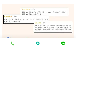
バンドソー 買取 相生市｜
リノリュームロ
姫路の買取専門店
取 加古川｜姫
門店