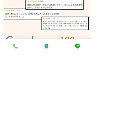
ボート 買取 明石｜姫路の
ボート 買取 加
買取専門店
の買取専門店