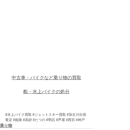
中古車・バイクなど乗り物の買取
船・水上バイクの処分
#水上バイク買取
#ジェットスキー買取
#加古川出張
査定
#姫路
#高砂
#たつの
#明石
#芦屋
#西宮
#神戸
乗り物