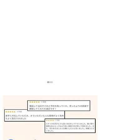
ペンダントライト 買取 加
ダイニングチェア