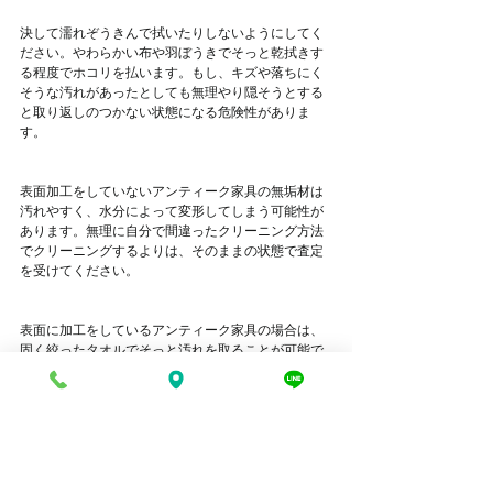
決して濡れぞうきんで拭いたりしないようにしてく
ださい。やわらかい布や羽ぼうきでそっと乾拭きす
る程度でホコリを払います。もし、キズや落ちにく
そうな汚れがあったとしても無理やり隠そうとする
と取り返しのつかない状態になる危険性がありま
す。
表面加工をしていないアンティーク家具の無垢材は
汚れやすく、水分によって変形してしまう可能性が
あります。無理に自分で間違ったクリーニング方法
でクリーニングするよりは、そのままの状態で査定
を受けてください。
表面に加工をしているアンティーク家具の場合は、
固く絞ったタオルでそっと汚れを取ることが可能で
すが、表面塗装が劣化しているとシミの原因になる
ので、見極めができない場合は乾拭きに留めておき
ましょう。
さらに、高値を目指すなら、家具専門のクリーニン
グに出しておくといいでしょう。材質によって最適