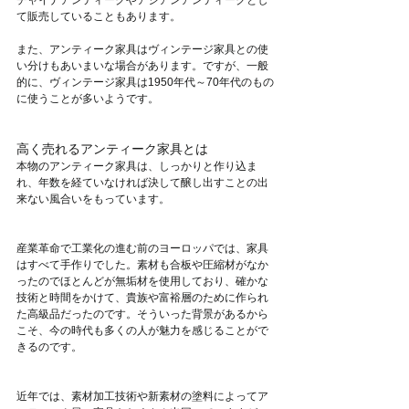
て販売していることもあります。
また、アンティーク家具はヴィンテージ家具との使
い分けもあいまいな場合があります。ですが、一般
的に、ヴィンテージ家具は1950年代～70年代のもの
に使うことが多いようです。
高く売れるアンティーク家具とは
本物のアンティーク家具は、しっかりと作り込ま
れ、年数を経ていなければ決して醸し出すことの出
来ない風合いをもっています。
産業革命で工業化の進む前のヨーロッパでは、家具
はすべて手作りでした。素材も合板や圧縮材がなか
ったのでほとんどが無垢材を使用しており、確かな
技術と時間をかけて、貴族や富裕層のために作られ
た高級品だったのです。そういった背景があるから
こそ、今の時代も多くの人が魅力を感じることがで
きるのです。
近年では、素材加工技術や新素材の塗料によってア