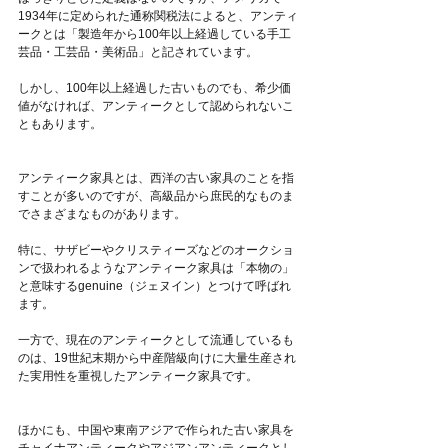
1934年に定められた通称関税法によると、アンティ
ークとは「製造年から100年以上経過している手工
芸品・工芸品・美術品」と記されています。
しかし、100年以上経過した古いものでも、希少価
値がなければ、アンティークとして認められないこ
ともあります。
アンティーク家具とは、西洋の古い家具のことを指
すことが多いのですが、高級品から庶民的なものま
でさまざまなものがあります。
特に、サザビーやクリスティーズなどのオークショ
ンで扱われるようなアンティーク家具は「本物の」
と意味するgenuine（ジェヌイン）とつけて呼ばれ
ます。
一方で、現在のアンティークとして流通しているも
のは、19世紀末期から中産階級向けに大量生産され
た実用性を重視したアンティーク家具です。
ほかにも、中国や東南アジアで作られた古い家具を
チャイナアンティークやアジアンアンティークとし