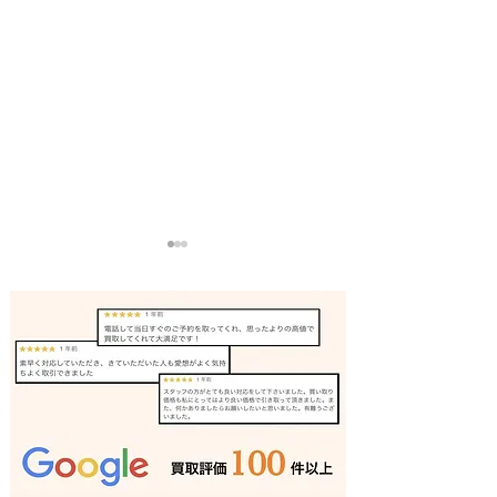
リノリュームローラー 買
角ノミ 買取 加
取 加古川｜姫路の買取専
の買取専門店